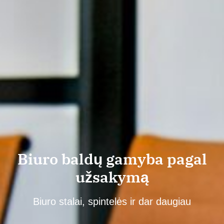
Biuro baldų gamyba pagal
užsakymą
Biuro stalai, spintelės ir dar daugiau