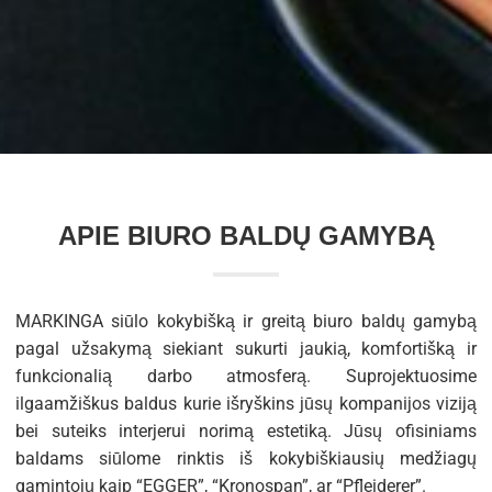
APIE BIURO BALDŲ GAMYBĄ
MARKINGA siūlo kokybišką ir greitą biuro baldų gamybą
pagal užsakymą siekiant sukurti jaukią, komfortišką ir
funkcionalią darbo atmosferą. Suprojektuosime
ilgaamžiškus baldus kurie išryškins jūsų kompanijos viziją
bei suteiks interjerui norimą estetiką. Jūsų ofisiniams
baldams siūlome rinktis iš kokybiškiausių medžiagų
gamintojų kaip “EGGER”, “Kronospan”, ar “Pfleiderer”.