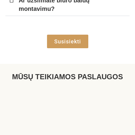
Ar užsiimate biuro baldų
montavimu?
Susisiekti
MŪSŲ TEIKIAMOS PASLAUGOS