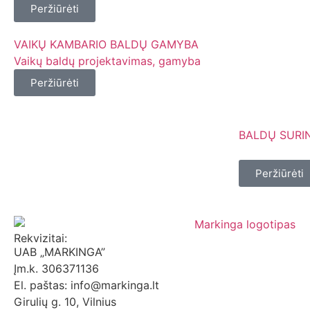
Peržiūrėti
VAIKŲ KAMBARIO BALDŲ GAMYBA
Vaikų baldų projektavimas, gamyba
Peržiūrėti
BALDŲ SURI
⠀
Peržiūrėti
Rekvizitai:
UAB „MARKINGA”
Įm.k. 306371136
El. paštas: info@markinga.lt
Girulių g. 10, Vilnius