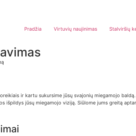
Pradžia
Virtuvių naujinimas
Stalviršių k
tavimas
mą
eikiais ir kartu sukursime jūsų svajonių miegamojo baldą. 
rios išpildys jūsų miegamojo viziją. Siūlome jums greitą ap
imai