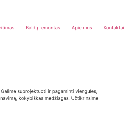
eitimas
Baldų remontas
Apie mus
Kontaktai
Galime suprojektuoti ir pagaminti viengules,
tarnavimą, kokybiškas medžiagas. Užtikrinsime