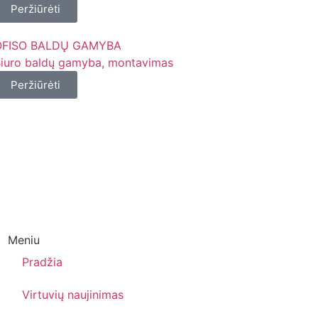
Peržiūrėti
OFISO BALDŲ GAMYBA
iuro baldų gamyba, montavimas
Peržiūrėti
Meniu
Pradžia
Virtuvių naujinimas