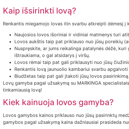
Kaip išsirinkti lovą?
Renkantis miegamojo lovas itin svarbu atkreipti dėmesį į ke
Naujosios lovos išoriniai ir vidiniai matmenys turi at
Lovos aukštis taip pat priklauso nuo jūsų poreikių (
Nuspręskite, ar jums reikalinga patalynės dėžė, kuri g
ištraukiama, o gal atsidarys į viršų.
Lovos rėmai taip pat gali priklausyti nuo jūsų čiužinio
Renkantis lovą jaunuolio kambariui svarbu apgalvoti
Biudžetas taip pat gali įtakoti jūsų lovos pasirinkimą
Lovų gamyba pagal užsakymą su MARKINGA specialistais re
tinkamiausią lovą!
Kiek kainuoja lovos gamyba?
Lovos gamybos kainos priklauso nuo jūsų pasirinktų medžiag
gamybos pagal užsakymą kaina dažniausiai prasideda nu