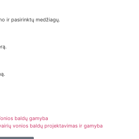
o ir pasirinktų medžiagų.
rą.
mą.
onios baldų gamyba
vairių vonios baldų projektavimas ir gamyba