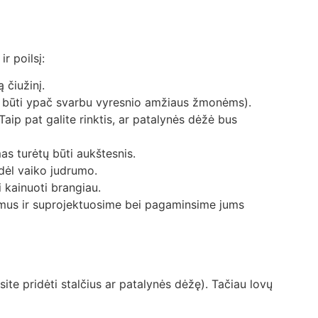
ir poilsį:
ą čiužinį.
ali būti ypač svarbu vyresnio amžiaus žmonėms).
Taip pat galite rinktis, ar patalynės dėžė bus
ėmas turėtų būti aukštesnis.
 dėl vaiko judrumo.
i kainuoti brangiau.
imus ir suprojektuosime bei pagaminsime jums
ite pridėti stalčius ar patalynės dėžę). Tačiau lovų