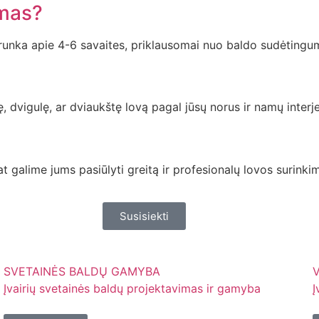
imas?
unka apie 4-6 savaites, priklausomai nuo baldo sudėtingum
dvigulę, ar dviaukštę lovą pagal jūsų norus ir namų interje
at galime jums pasiūlyti greitą ir profesionalų lovos surinki
Susisiekti
SVETAINĖS BALDŲ GAMYBA
V
Įvairių svetainės baldų projektavimas ir gamyba
Į