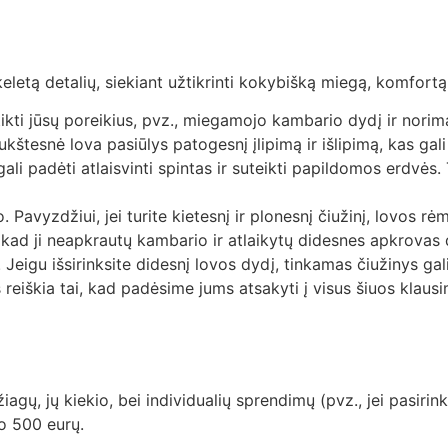
letą detalių, siekiant užtikrinti kokybišką miegą, komfortą 
itikti jūsų poreikius, pvz., miegamojo kambario dydį ir norim
aukštesnė lova pasiūlys patogesnį įlipimą ir išlipimą, kas g
ali padėti atlaisvinti spintas ir suteikti papildomos erdvės. 
. Pavyzdžiui, jei turite kietesnį ir plonesnį čiužinį, lovos r
 kad ji neapkrautų kambario ir atlaikytų didesnes apkrovas
. Jeigu išsirinksite didesnį lovos dydį, tinkamas čiužinys gal
iškia tai, kad padėsime jums atsakyti į visus šiuos klaus
ų, jų kiekio, bei individualių sprendimų (pvz., jei pasirinks
o 500 eurų.