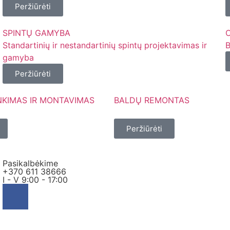
Peržiūrėti
SPINTŲ GAMYBA
Standartinių ir nestandartinių spintų projektavimas ir
B
gamyba
Peržiūrėti
NKIMAS IR MONTAVIMAS
BALDŲ REMONTAS
⠀
Peržiūrėti
Pasikalbėkime
+370 611 38666
I - V 9:00 - 17:00