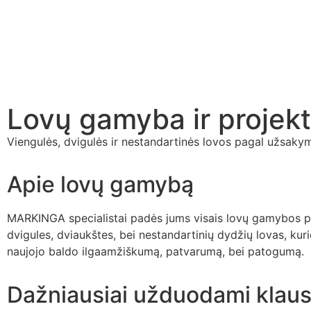
Lovų gamyba ir projek
Viengulės, dvigulės ir nestandartinės lovos pagal užsaky
Apie lovų gamybą
MARKINGA specialistai padės jums visais lovų gamybos por
dvigules, dviaukštes, bei nestandartinių dydžių lovas, ku
naujojo baldo ilgaamžiškumą, patvarumą, bei patogumą.
Dažniausiai užduodami klaus