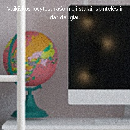
Vaikiškos lovytės, rašomieji stalai, spintelės ir
dar daugiau