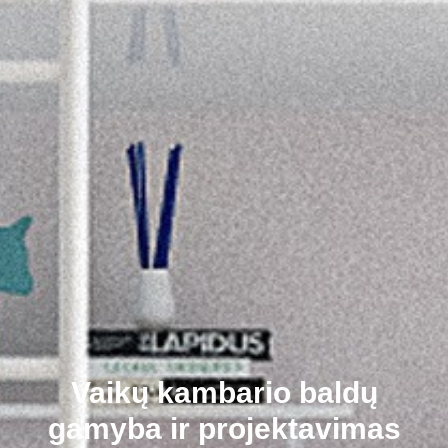
Vaikų kambario baldų
gamyba ir projektavimas