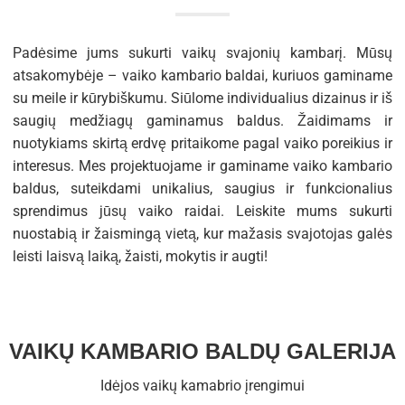
Padėsime jums sukurti vaikų svajonių kambarį. Mūsų
atsakomybėje – vaiko kambario baldai, kuriuos gaminame
su meile ir kūrybiškumu. Siūlome individualius dizainus ir iš
saugių medžiagų gaminamus baldus. Žaidimams ir
nuotykiams skirtą erdvę pritaikome pagal vaiko poreikius ir
interesus. Mes projektuojame ir gaminame vaiko kambario
baldus, suteikdami unikalius, saugius ir funkcionalius
sprendimus jūsų vaiko raidai. Leiskite mums sukurti
nuostabią ir žaismingą vietą, kur mažasis svajotojas galės
leisti laisvą laiką, žaisti, mokytis ir augti!
VAIKŲ KAMBARIO BALDŲ GALERIJA
Idėjos vaikų kamabrio įrengimui