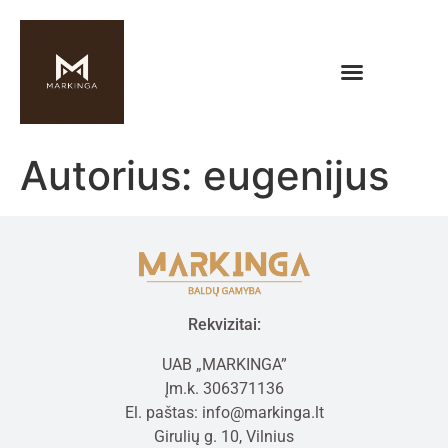
Autorius:
eugenijus
Rekvizitai:
UAB „MARKINGA”
Įm.k. 306371136
El. paštas: info@markinga.lt
Girulių g. 10, Vilnius